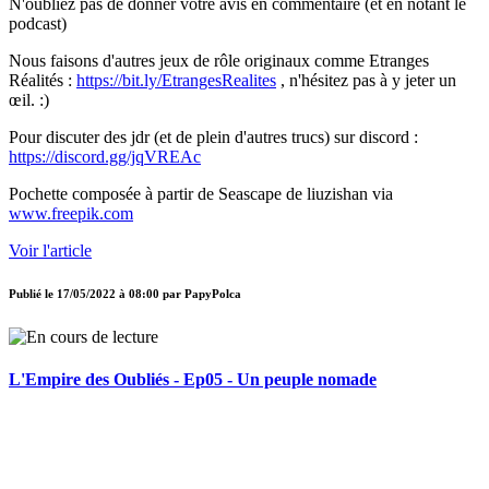
N'oubliez pas de donner votre avis en commentaire (et en notant le
podcast)
Nous faisons d'autres jeux de rôle originaux comme Etranges
Réalités :
https://bit.ly/EtrangesRealites
, n'hésitez pas à y jeter un
œil. :)
Pour discuter des jdr (et de plein d'autres trucs) sur discord :
https://discord.gg/jqVREAc
Pochette composée à partir de Seascape de liuzishan via
www.freepik.com
Voir l'article
Publié le
17/05/2022 à 08:00
par
PapyPolca
L'Empire des Oubliés - Ep05 - Un peuple nomade